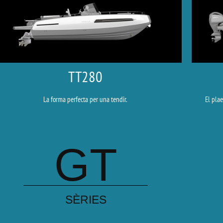
TT280
La forma perfecta per una tendir.
El plae
GT
SÈRIES