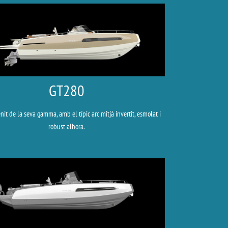
GT280
nit de la seva gamma, amb el típic arc mitjà invertit, esmolat i
robust alhora.