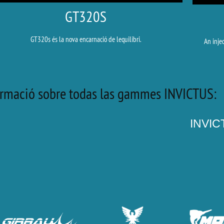
GT320S
GT320s és la nova encarnació de lequilibri.
An injec
rmació sobre todas las gammes INVICTUS:
INVI