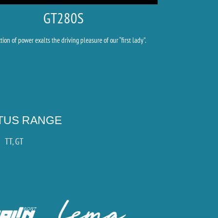
GT280S
tion of power exalts the driving pleasure of our “first lady”.
CTUS RANGE
TT, GT